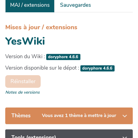
MAJ / extensions
Sauvegardes
Mises à jour / extensions
YesWiki
Version du Wiki :
doryphore 4.6.6
Version disponible sur le dépot :
doryphore 4.6.6
Réinstaller
Notes de versions
Thèmes
Vous avez 1 thème à mettre à jour
Tools (extensions)