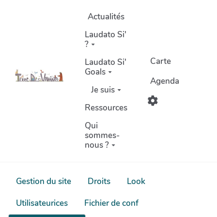
Aller au contenu principal
Actualités
Laudato Si'
?
Carte
Laudato Si'
Goals
Agenda
Je suis
Ressources
Qui
sommes-
nous ?
Gestion du site
Droits
Look
Utilisateurices
Fichier de conf