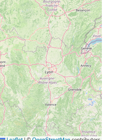
Leaflet
|
©
OpenStreetMap
contributors