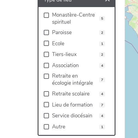
Monastère-Centre
5
spirituel
Paroisse
2
Ecole
1
Tiers-lieux
2
Association
4
Retraite en
7
écologie intégrale
Retraite scolaire
4
Lieu de formation
7
Service diocésain
4
Autre
1