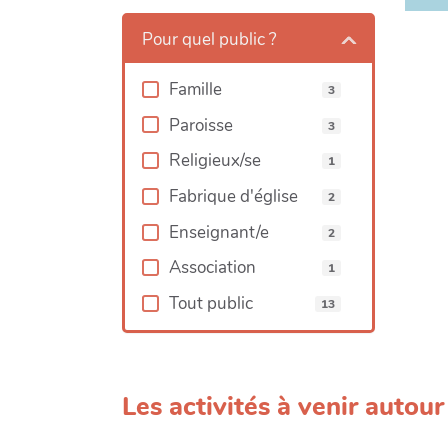
Pour quel public ?
Famille
3
Paroisse
3
Religieux/se
1
Fabrique d'église
2
Enseignant/e
2
Association
1
Tout public
13
Les activités à venir autou