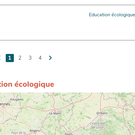
Education écologiqu
1
2
3
4
tion écologique