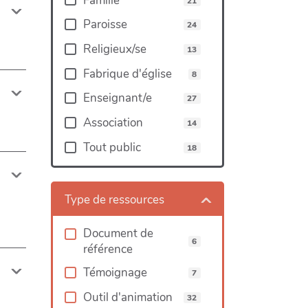
Famille
21
Paroisse
24
Religieux/se
13
Fabrique d'église
8
Enseignant/e
27
Association
14
Tout public
18
Type de ressources
Document de
6
référence
Témoignage
7
Outil d'animation
32