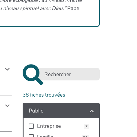
ilibre écologique : au niveau interne
u niveau spirituel avec Dieu."
Pape
38
fiches trouvées
Public
Entreprise
7