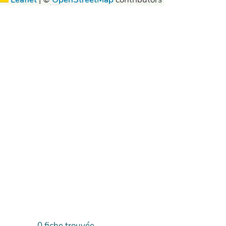
0
fiche trouvée