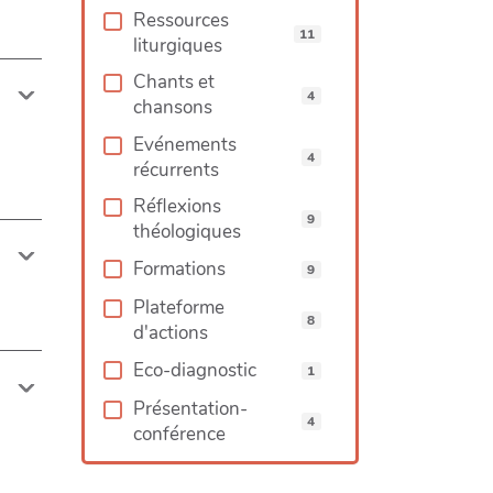
Ressources
11
liturgiques
Chants et
4
chansons
Evénements
4
récurrents
Réflexions
9
théologiques
Formations
9
Plateforme
8
d'actions
Eco-diagnostic
1
Présentation-
4
conférence