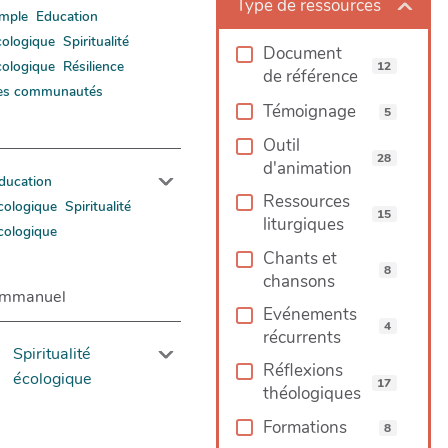
Type de ressources
imple
Education
cologique
Spiritualité
Document
cologique
Résilience
12
de référence
es communautés
Témoignage
5
Outil
28
d'animation
ducation
Ressources
cologique
Spiritualité
15
liturgiques
cologique
Chants et
8
chansons
Emmanuel
Evénements
4
récurrents
Spiritualité
Réflexions
écologique
17
théologiques
Formations
8