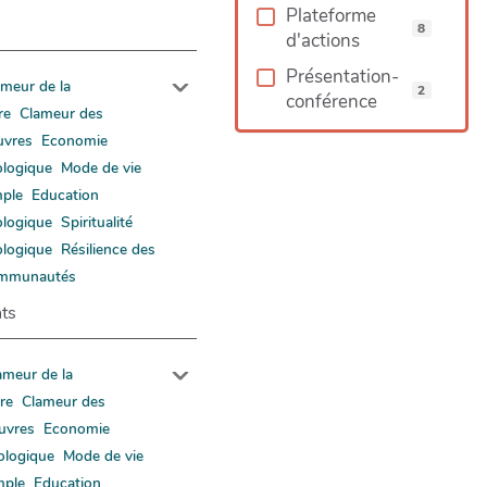
Plateforme
8
d'actions
Présentation-
ameur de la
2
conférence
re
Clameur des
uvres
Economie
ologique
Mode de vie
mple
Education
ologique
Spiritualité
ologique
Résilience des
mmunautés
ts
ameur de la
rre
Clameur des
uvres
Economie
ologique
Mode de vie
mple
Education