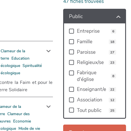
47
fiches trouvées
Public
Entreprise
6
Famille
18
Clameur de la
Paroisse
27
terre
Education
Religieux/se
23
écologique
Spiritualité
Fabrique
écologique
8
d'église
contre la Faim et pour le
Enseignant/e
rre Solidaire
22
Association
12
lameur de la
Tout public
25
rre
Clameur des
auvres
Economie
cologique
Mode de vie