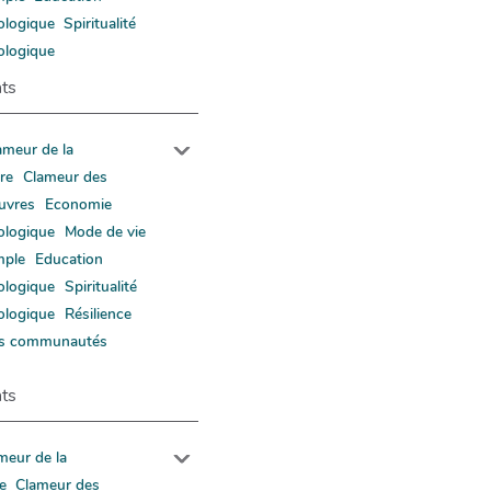
ologique
Spiritualité
ologique
ts
ameur de la
rre
Clameur des
uvres
Economie
ologique
Mode de vie
mple
Education
ologique
Spiritualité
ologique
Résilience
s communautés
ts
meur de la
re
Clameur des