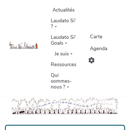
Aller au contenu principal
Actualités
Laudato Si'
?
Carte
Laudato Si'
Goals
Agenda
Je suis
Ressources
Qui
sommes-
nous ?