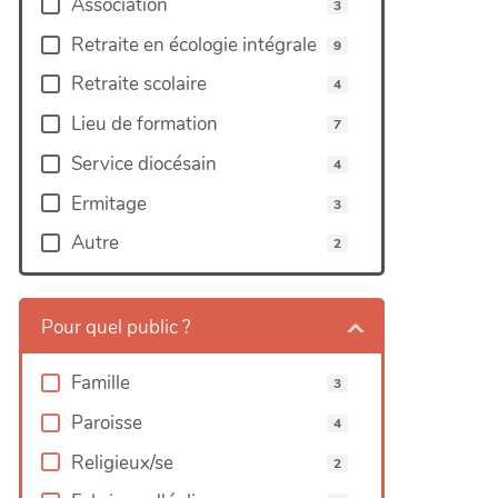
Association
3
Retraite en écologie intégrale
9
Retraite scolaire
4
Lieu de formation
7
Service diocésain
4
Ermitage
3
Autre
2
Leaflet
|
©
OpenStreetMap
Pour quel public ?
contributors
Famille
3
Paroisse
4
Religieux/se
2