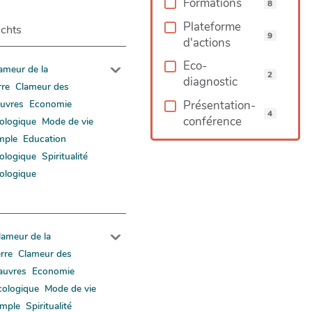
Formations
8
Plateforme
chts
9
d'actions
Eco-
ameur de la
2
diagnostic
rre
Clameur des
Présentation-
uvres
Economie
4
conférence
ologique
Mode de vie
mple
Education
ologique
Spiritualité
ologique
lameur de la
erre
Clameur des
auvres
Economie
cologique
Mode de vie
imple
Spiritualité