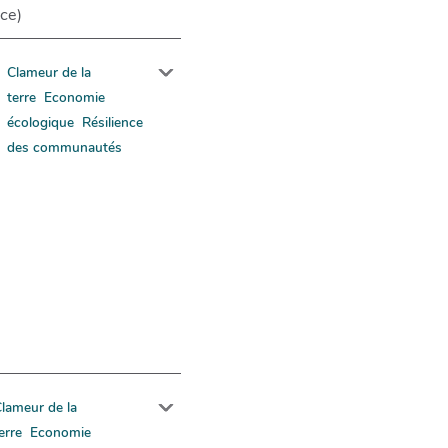
nce)
Clameur de la
terre
Economie
écologique
Résilience
des communautés
lameur de la
erre
Economie