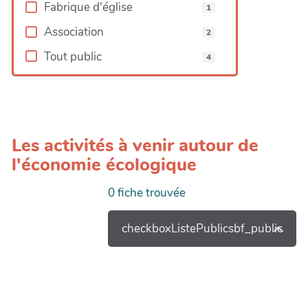
OpenStreetMap
Fabrique d'église
1
contributors
Association
2
Tout public
4
Les activités à venir autour de
l'économie écologique
0
fiche trouvée
checkboxListePublicsbf_public