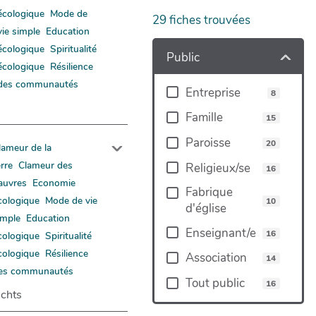
écologique
Mode de
29
fiches trouvées
vie simple
Education
écologique
Spiritualité
Public
écologique
Résilience
des communautés
Entreprise
8
Famille
15
Paroisse
20
lameur de la
erre
Clameur des
Religieux/se
16
auvres
Economie
Fabrique
cologique
Mode de vie
10
d'église
imple
Education
Enseignant/e
16
cologique
Spiritualité
cologique
Résilience
Association
14
es communautés
Tout public
16
chts