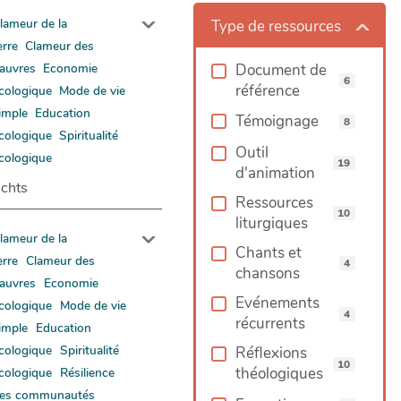
lameur de la
Type de ressources
erre
Clameur des
Document de
auvres
Economie
6
référence
cologique
Mode de vie
imple
Education
Témoignage
8
cologique
Spiritualité
Outil
cologique
19
d'animation
chts
Ressources
10
liturgiques
lameur de la
Chants et
erre
Clameur des
4
chansons
auvres
Economie
Evénements
cologique
Mode de vie
4
récurrents
imple
Education
cologique
Spiritualité
Réflexions
10
théologiques
cologique
Résilience
es communautés