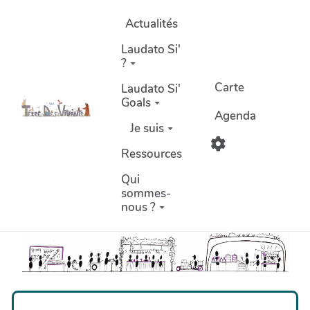
Aller au contenu principal
Actualités
Laudato Si'
?
Carte
Laudato Si'
Goals
Agenda
Je suis
Ressources
Qui
sommes-
nous ?