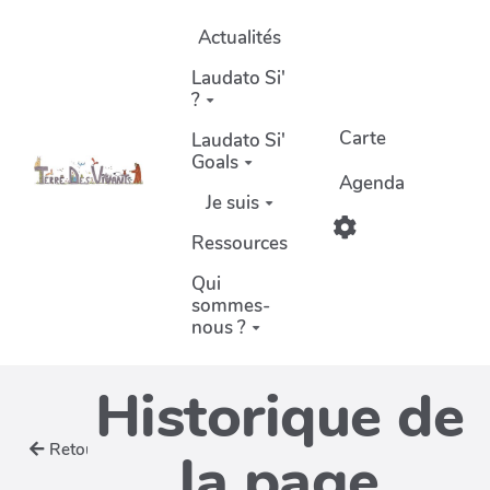
Aller au contenu principal
Actualités
Laudato Si'
?
Carte
Laudato Si'
Goals
Agenda
Je suis
Ressources
Qui
sommes-
nous ?
Historique de
Retour
la page