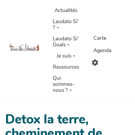
Aller au contenu principal
Actualités
Laudato Si'
?
Carte
Laudato Si'
Goals
Agenda
Je suis
Ressources
Qui
sommes-
nous ?
Detox la terre,
cheminement de