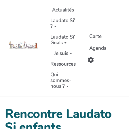
Aller au contenu principal
Actualités
Laudato Si'
?
Carte
Laudato Si'
Goals
Agenda
Je suis
Ressources
Qui
sommes-
nous ?
Rencontre Laudato
Si enfants