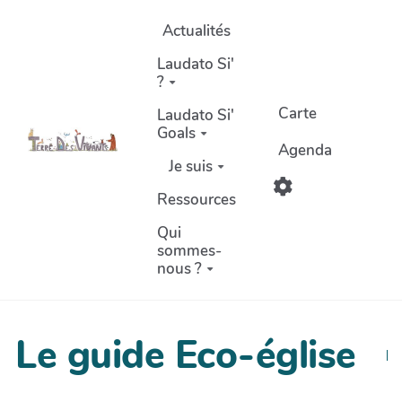
Aller au contenu principal
Actualités
Laudato Si'
?
Carte
Laudato Si'
Goals
Agenda
Je suis
Ressources
Qui
sommes-
nous ?
Le guide Eco-église