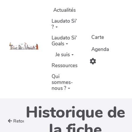
Aller au contenu principal
Actualités
Laudato Si'
?
Carte
Laudato Si'
Goals
Agenda
Je suis
Ressources
Qui
sommes-
nous ?
Historique de
Retour
la fiche