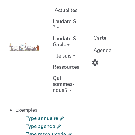
Aller au contenu principal
Actualités
Laudato Si'
?
Carte
Laudato Si'
Goals
Agenda
Je suis
Ressources
Qui
sommes-
nous ?
Exemples
Type annuaire
Type agenda
Type ressourcerie