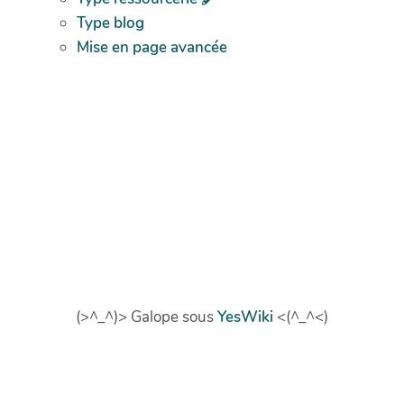
Type blog
Mise en page avancée
(>^_^)> Galope sous
YesWiki
<(^_^<)