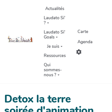
Aller au contenu principal
Actualités
Laudato Si'
?
Carte
Laudato Si'
Goals
Agenda
Je suis
Ressources
Qui
sommes-
nous ?
Detox la terre
soirée d'animation