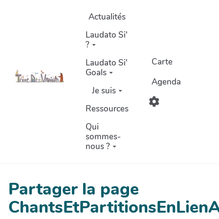
Aller au contenu principal
Actualités
Laudato Si'
?
Carte
Laudato Si'
Goals
Agenda
Je suis
Ressources
Qui
sommes-
nous ?
Partager la page
ChantsEtPartitionsEnLien