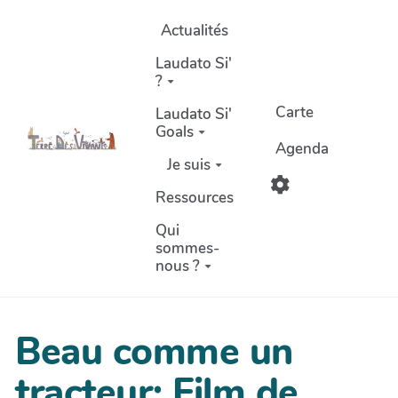
Aller au contenu principal
Actualités
Laudato Si'
?
Carte
Laudato Si'
Goals
Agenda
Je suis
Ressources
Qui
sommes-
nous ?
Beau comme un
tracteur; Film de