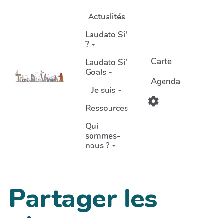
Aller au contenu principal
Actualités
Laudato Si'
?
Carte
Laudato Si'
Goals
Agenda
Je suis
Ressources
Qui
sommes-
nous ?
Partager les