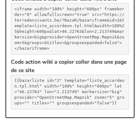
<iframe width="100%" height="600px" framebor
der="0" allowfullscreen="true" src="https://
terredesvivants.be/?BazaR/bazariframe&id=2&t
emplate=liste_accordeon.tpl.html&width=100%2
5&height=600px&lat=46.22763&lon=2.213749&mar
kersize=big&provider=OpenStreetMap.Mapnik&zo
om=5&groups=&titles=&groupsexpanded=false">
</bazariframe>
Code action wiki a copier coller dans une page
de ce site
{{bazarliste id="2" template="liste_accordeo
n.tpl.html" width="100%" height="600px" lat
="46.22763" lon="2.213749" markersize="big" 
provider="OpenStreetMap.Mapnik" zoom="5" gro
ups="" titles="" groupsexpanded="false"}}