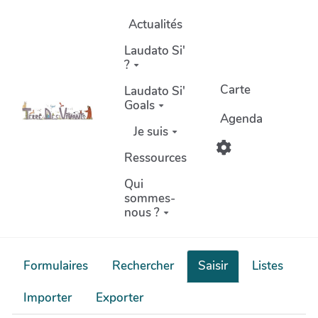
Aller au contenu principal
Actualités
Laudato Si'
?
Carte
Laudato Si'
Goals
Agenda
Je suis
Ressources
Qui
sommes-
nous ?
Formulaires
Rechercher
Saisir
Listes
Importer
Exporter