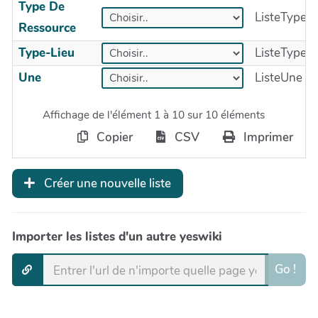
Type De
ListeTypeD
Ressource
Type-Lieu
ListeTypeLi
Une
ListeUne
Affichage de l'élément 1 à 10 sur 10 éléments
Copier
CSV
Imprimer
Créer une nouvelle liste
Importer les listes d'un autre yeswiki
Go !