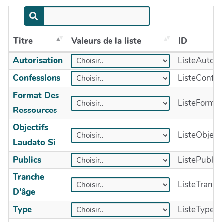
Titre
Valeurs de la liste
ID
Autorisation
ListeAutori
Confessions
ListeConfes
Format Des
ListeForma
Ressources
Objectifs
ListeObject
Laudato Si
Publics
ListePublic
Tranche
ListeTranc
D'âge
Type
ListeType