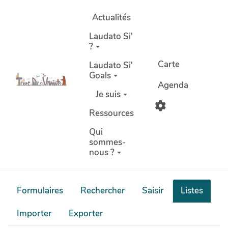
Aller au contenu principal
Actualités
Laudato Si'
?
Carte
Laudato Si'
Goals
Agenda
Je suis
Ressources
Qui
sommes-
nous ?
Formulaires
Rechercher
Saisir
Listes
Importer
Exporter