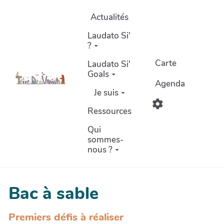
Aller au contenu principal
Actualités
Laudato Si'
?
Carte
Laudato Si'
Goals
Agenda
Je suis
Ressources
Qui
sommes-
nous ?
Bac à sable
Premiers défis à réaliser