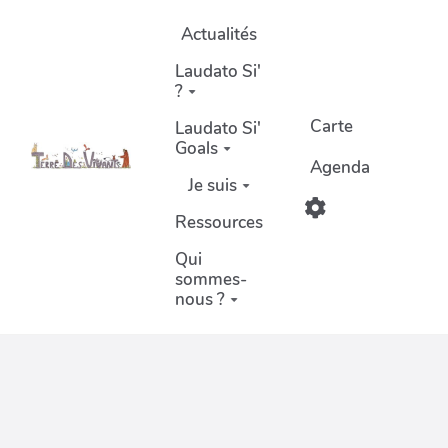
Aller au contenu principal
Actualités
Laudato Si'
?
Carte
Laudato Si'
Goals
Agenda
Je suis
Ressources
Qui
sommes-
nous ?