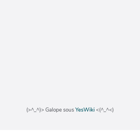
(>^_^)> Galope sous
YesWiki
<(^_^<)