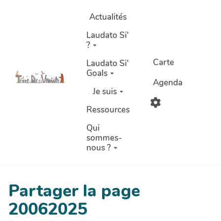
Aller au contenu principal
Actualités
Laudato Si'
?
Carte
Laudato Si'
Goals
Agenda
Je suis
Ressources
Qui
sommes-
nous ?
Partager la page
20062025